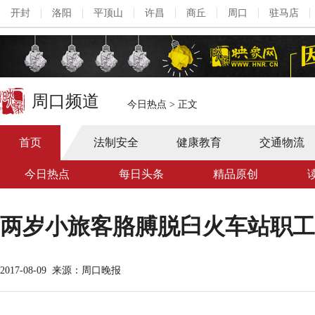
开封
洛阳
平顶山
许昌
商丘
周口
驻马店
周口频道
今日热点
>
正文
首页
法制安全
健康教育
交通物流
今日热点
每日头条
精品原创
两岁小旅客胳膊脱臼火车站职工
2017-08-09
来源：周口晚报