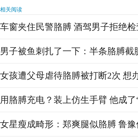
相关阅读
车窗夹住民警胳膊 酒驾男子拒绝检
男子被鱼刺扎了一下：半条胳膊截
女孩遭父母虐待胳膊被打断2次 想
用胳膊充电？装上仿生手臂 他成了
女星瘦成畸形：郑爽腿似胳膊 鲁豫