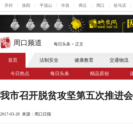
开封
洛阳
平顶山
许昌
商丘
周口
驻马店
周口频道
每日头条
>
正文
首页
法制安全
健康教育
交通物流
今日热点
每日头条
精品原创
我市召开脱贫攻坚第五次推进会
2017-03-28
来源：周口日报